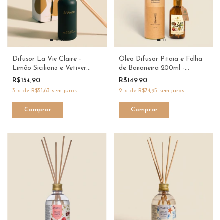
Difusor La Vie Claire -
Óleo Difusor Pitaia e Folha
Limão Siciliano e Vetiver
de Bananeira 200ml -
250ml - Le Vivre
Jordanie
R$154,90
R$149,90
3
x
de
R$51,63
sem juros
2
x
de
R$74,95
sem juros