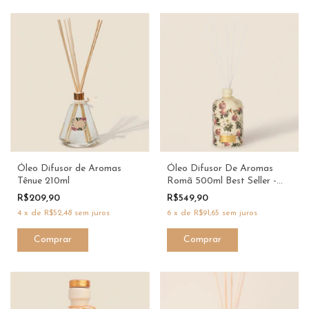
Óleo Difusor de Aromas
Óleo Difusor De Aromas
Tênue 210ml
Romã 500ml Best Seller -
Dani Fernandes
R$209,90
R$549,90
4
x
de
R$52,48
sem juros
6
x
de
R$91,65
sem juros