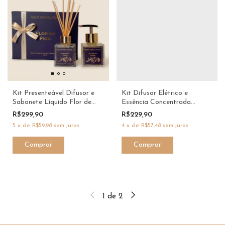
Kit Presenteável Difusor e
Kit Difusor Elétrico e
Sabonete Líquido Flor de
Essência Concentrada
Figo 120ml | Dani Fernandes
Verbena e Limão Siciliano
R$299,90
R$229,90
Jardim Secreto Dani
5
x
de
R$59,98
sem juros
4
x
de
R$57,48
sem juros
Fernandes
1
de
2