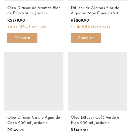
Óleo Difusor de Aromas Flor
Difusor de Aromas Flor de
de Figo 250ml Jardim
Algodão Mãe Querida 210
Secreto Dani Fernandes Best
ml | Dani Fernandes
R$479,90
R$209,90
Seller
6
x
de
R$79,98
sem juros
4
x
de
R$52,48
sem juros
Óleo Difusor Caju e Água de
Óleo Difusor Café Verde e
Coco 200 ml Jordanie
Figo 200 ml Jordanie
R$149,90
R$149,90