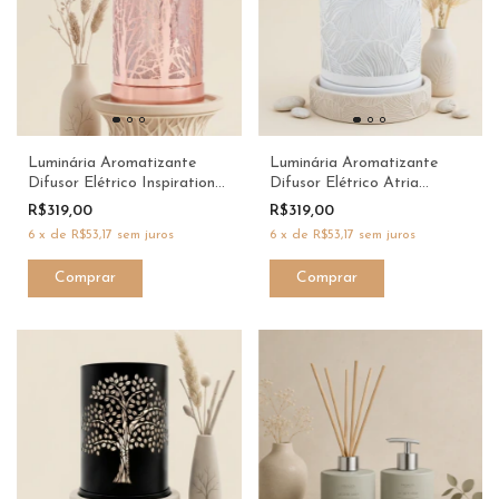
Luminária Aromatizante
Luminária Aromatizante
Difusor Elétrico Inspiration
Difusor Elétrico Atria
Rosé Bivolt - Six Senses
Branca Bivolt - Six Senses
R$319,00
R$319,00
6
x
de
R$53,17
sem juros
6
x
de
R$53,17
sem juros