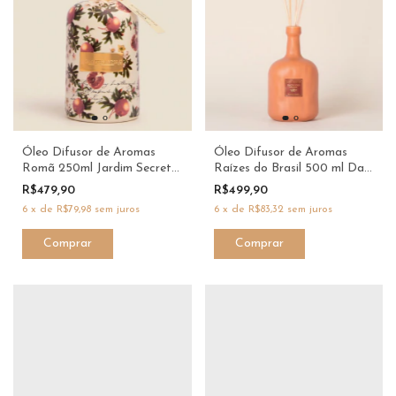
Óleo Difusor de Aromas
Óleo Difusor de Aromas
Romã 250ml Jardim Secreto
Raízes do Brasil 500 ml Dani
Dani Fernandes Best Seller -
Fernandes
R$479,90
R$499,90
Dani Fernandes
6
x
de
R$79,98
sem juros
6
x
de
R$83,32
sem juros