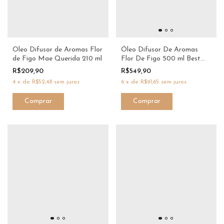
Oleo Difusor de Aromas Flor
Óleo Difusor De Aromas
de Figo Mae Querida 210 ml
Flor De Figo 500 ml Best
Seller
R$209,90
R$549,90
4
x
de
R$52,48
sem juros
6
x
de
R$91,65
sem juros