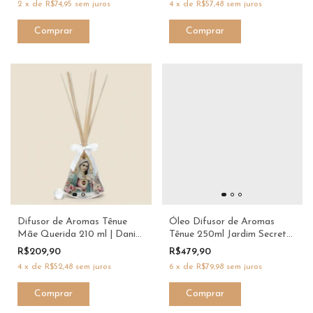
2
x
de
R$74,95
sem juros
4
x
de
R$57,48
sem juros
Difusor de Aromas Tênue
Óleo Difusor de Aromas
Mãe Querida 210 ml | Dani
Tênue 250ml Jardim Secreto
Fernandes
Dani Fernandes Best Seller
R$209,90
R$479,90
4
x
de
R$52,48
sem juros
6
x
de
R$79,98
sem juros