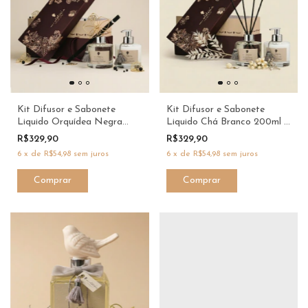
Kit Difusor e Sabonete
Kit Difusor e Sabonete
Liquido Orquídea Negra
Liquido Chá Branco 200ml -
200ml - M.Victoria
M.Victoria
R$329,90
R$329,90
6
x
de
R$54,98
sem juros
6
x
de
R$54,98
sem juros