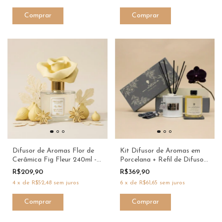
Difusor de Aromas Flor de
Kit Difusor de Aromas em
Cerâmica Fig Fleur 240ml -
Porcelana + Refil de Difusor
ProAloe
350ml Orquídea Negra -
R$209,90
R$369,90
M.Victoria
4
x
de
R$52,48
sem juros
6
x
de
R$61,65
sem juros