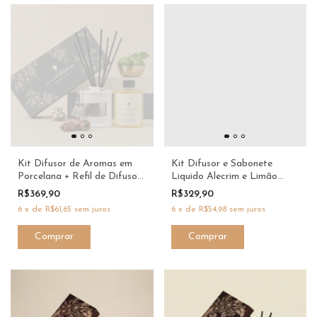
Kit Difusor de Aromas em
Kit Difusor e Sabonete
Porcelana + Refil de Difusor
Liquido Alecrim e Limão
350ml Couro e Bergamota -
Siciliano 200ml - M.Victoria
R$369,90
R$329,90
M.Victoria
6
x
de
R$61,65
sem juros
6
x
de
R$54,98
sem juros