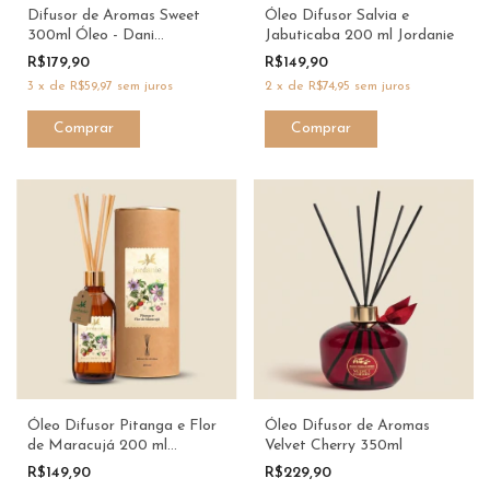
Difusor de Aromas Sweet
Óleo Difusor Salvia e
300ml Óleo - Dani
Jabuticaba 200 ml Jordanie
Fernandes
R$179,90
R$149,90
3
x
de
R$59,97
sem juros
2
x
de
R$74,95
sem juros
Óleo Difusor Pitanga e Flor
Óleo Difusor de Aromas
de Maracujá 200 ml
Velvet Cherry 350ml
Jordanie
R$149,90
R$229,90