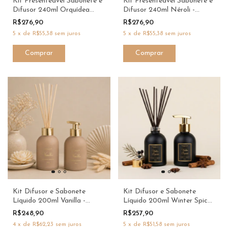
Kit Presenteável Sabonete e
Kit Presenteável Sabonete e
Difusor 240ml Orquídea
Difusor 240ml Néroli -
Negra - ProAloe
ProAloe
R$276,90
R$276,90
5
x
de
R$55,38
sem juros
5
x
de
R$55,38
sem juros
Kit Difusor e Sabonete
Kit Difusor e Sabonete
Líquido 200ml Vanilla -
Líquido 200ml Winter Spices
ProAloe
- ProAloe
R$248,90
R$257,90
4
x
de
R$62,23
sem juros
5
x
de
R$51,58
sem juros