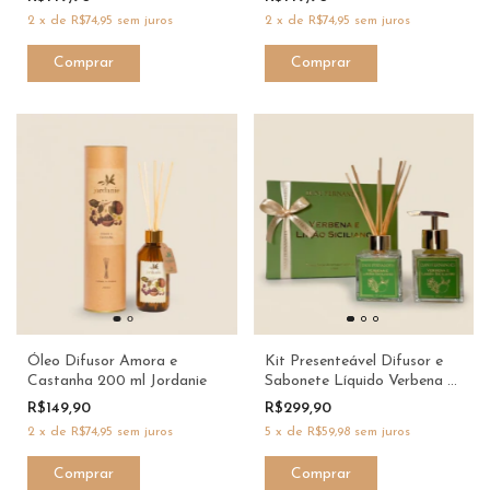
2
x
de
R$74,95
sem juros
2
x
de
R$74,95
sem juros
Óleo Difusor Amora e
Kit Presenteável Difusor e
Castanha 200 ml Jordanie
Sabonete Líquido Verbena e
Limão Siciliano 120ml | Dani
R$149,90
R$299,90
Fernandes
2
x
de
R$74,95
sem juros
5
x
de
R$59,98
sem juros