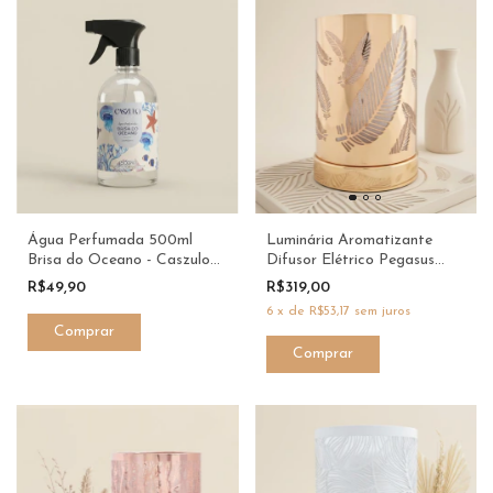
Água Perfumada 500ml
Luminária Aromatizante
Brisa do Oceano - Caszulo
Difusor Elétrico Pegasus
Via Aroma
Dourada Bivolt - Six Senses
R$49,90
R$319,00
6
x
de
R$53,17
sem juros