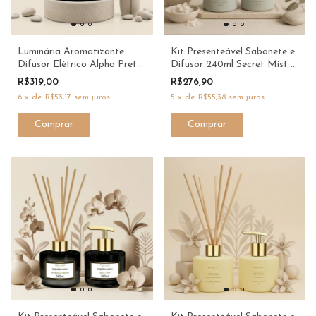
Luminária Aromatizante
Kit Presenteável Sabonete e
Difusor Elétrico Alpha Preta
Difusor 240ml Secret Mist -
Bivolt - Six Senses
ProAloe
R$319,00
R$276,90
6
x
de
R$53,17
sem juros
5
x
de
R$55,38
sem juros