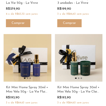
La Vie 50g - Le Vivre
3 unidades - Le Vivre
R$379,90
R$199,90
6
x
de
R$63,32
sem juros
3
x
de
R$66,63
sem juros
Kit Mini Home Spray 30ml +
Kit Mini Home Spray 30ml +
Mini Vela 50g - La Vie Fluide
Mini Vela 50g - La Vie Claire
- Le Vivre
- Le Vivre
R$193,90
R$193,90
3
x
de
R$64,63
sem juros
3
x
de
R$64,63
sem juros