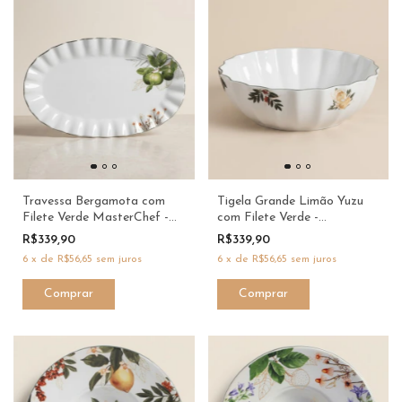
Travessa Bergamota com
Tigela Grande Limão Yuzu
Filete Verde MasterChef -
com Filete Verde -
Scalla & Dani Fernandes
MasterChef - Scalla & Dani
R$339,90
R$339,90
Fernandes
6
x
de
R$56,65
sem juros
6
x
de
R$56,65
sem juros