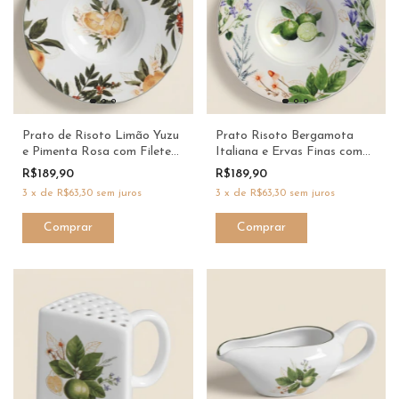
Prato de Risoto Limão Yuzu
Prato Risoto Bergamota
e Pimenta Rosa com Filete
Italiana e Ervas Finas com
Verde MasterChef - Scalla &
Filete Verde MasterChef -
R$189,90
R$189,90
Dani Fernandes
Scalla & Dani Fernandes
3
x
de
R$63,30
sem juros
3
x
de
R$63,30
sem juros