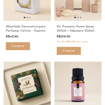
Almofada Decorativa para
Kit Presente Home Spray
Perfumar 11x11cm - Espirito
200ml + Sabonete 200ml
Santo - Casa Fernandes
Vanilla - ProAloe
R$49,90
R$219,90
4
x
de
R$54,98
sem juros