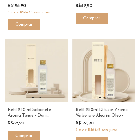
R$198,90
R$89,90
3
x
de
R$66,30
sem juros
Refil 250 ml Sabonete
Refil 250ml Difusor Aroma
Aroma Tênue - Dani
Verbena e Alecrim Óleo -
Fernandes
Dani Fernandes
R$82,90
R$128,90
2
x
de
R$64,45
sem juros