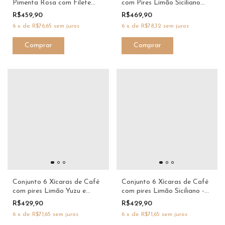
Pimenta Rosa com Filete
com Pires Limão Siciliano
Verde MasterChef - Dani
Masterchef - Dani
R$459,90
R$469,90
Fernandes e Scalla
Fernandes e Scalla
6
x
de
R$76,65
sem juros
6
x
de
R$78,32
sem juros
Conjunto 6 Xícaras de Café
Conjunto 6 Xícaras de Café
com pires Limão Yuzu e
com pires Limão Siciliano -
Pimenta Rosa com Filete
Dani Fernandes e Scalla
R$429,90
R$429,90
Verde MasterChef - Dani
6
x
de
R$71,65
sem juros
6
x
de
R$71,65
sem juros
Fernandes e Scalla