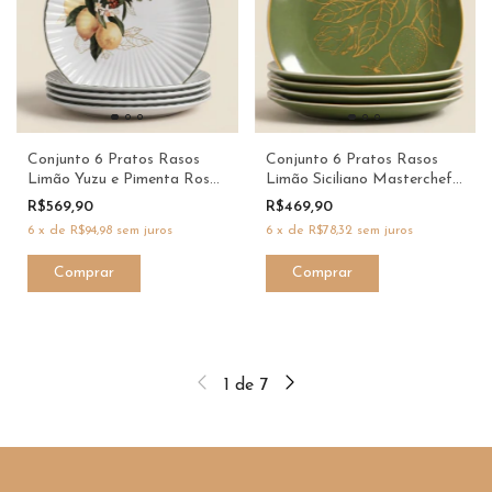
Conjunto 6 Pratos Rasos
Conjunto 6 Pratos Rasos
Limão Yuzu e Pimenta Rosa
Limão Siciliano Masterchef -
com Filete Verde Masterchef
Dani Fernandes e Scalla
R$569,90
R$469,90
- Dani Fernandes e Scalla
6
x
de
R$94,98
sem juros
6
x
de
R$78,32
sem juros
1
de
7