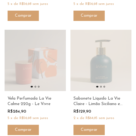
5
x
de
R$56,98
sem juros
5
x
de
R$56,98
sem juros
Vela Perfumada La Vie
Sabonete Líquido La Vie
Calme 220g - Le Vivre
Claire - Limão Siciliano e
Vetiver 250ml - Le Vivre
R$284,90
R$129,90
5
x
de
R$56,98
sem juros
2
x
de
R$64,95
sem juros