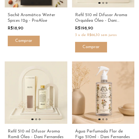
Sachê Aromático Winter
Refil 510 ml Difusor Aroma
Spices 12g - ProAloe
Orquídea Óleo - Dani
Fernandes
R$18,90
R$198,90
3
x
de
R$66,30
sem juros
Refil 510 ml Difusor Aroma
Água Perfumada Flor de
Romã Óleo - Dani Fernandes
Figo 510ml - Dani Fernandes