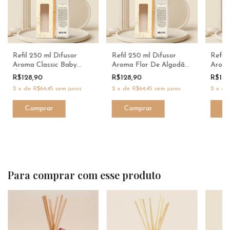
Refil 250 ml Difusor
Refil 250 ml Difusor
Refil 
Aroma Classic Baby
Aroma Flor De Algodão
Aroma
Óleo Dani Fernandes
Óleo - Dani Fernandes
Óleo 
R$128,90
R$128,90
R$12
2
x
de
R$64,45
sem juros
2
x
de
R$64,45
sem juros
2
x
d
Para comprar com esse produto