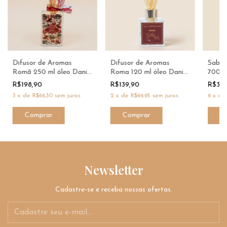
Difusor de Aromas
Difusor de Aromas
Sabon
Romã 250 ml óleo Dani
Roma 120 ml óleo Dani
700ml
Fernandes xx
Fernandes xx
R$198,90
R$139,90
R$38
3
x
de
R$66,30
sem juros
2
x
de
R$69,95
sem juros
6
x
d
Newsletter
Cadastre-se e receba nossas ofertas.