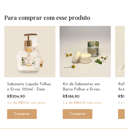
Para comprar com esse produto
Sabonete Liquido Folhas
Kit de Sabonetes em
Refil 
e Ervas 350ml - Dani
Barra Folhas e Ervas
Aroma
Fernandes
270g - Dani Fernandes
Óleo 
R$204,90
R$186,90
R$19
4
x
de
R$51,23
sem juros
3
x
de
R$62,30
sem juros
3
x
d