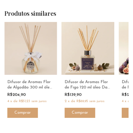
Produtos similares
Difusor de Aromas Flor
Difusor de Aromas Flor
Difus
de Algodão 300 ml óleo
de Figo 120 ml óleo Dani
de Fi
Dani Fernandes
Fernandes
Dani 
R$204,90
R$139,90
R$21
4
x
de
R$51,23
sem juros
2
x
de
R$69,95
sem juros
4
x
d